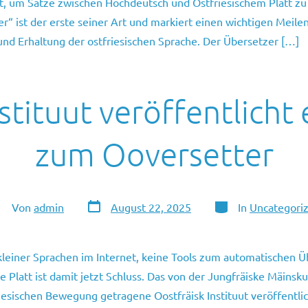
zt, um Sätze zwischen Hochdeutsch und Ostfriesischem Platt zu
r“ ist der erste seiner Art und markiert einen wichtigen Meilen
 und Erhaltung der ostfriesischen Sprache. Der Übersetzer […]
stituut veröffentlicht
zum Ooversetter
Veröffentlichungsdatum
Kategorien
tor
Von
admin
August 22, 2025
In
Uncategori
s
itrags
kleiner Sprachen im Internet, keine Tools zum automatischen Ü
he Platt ist damit jetzt Schluss. Das von der Jungfräiske Mäins
iesischen Bewegung getragene Oostfräisk Instituut veröffentli