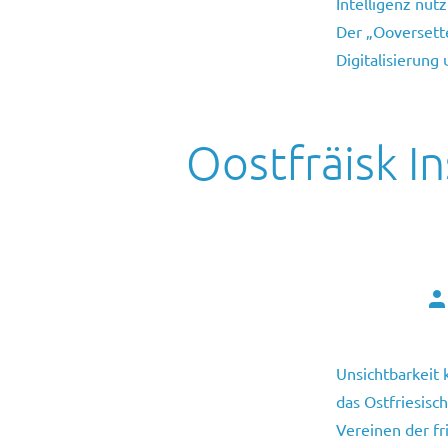
Intelligenz nut
Der „Ooversette
Digitalisierung
Oostfräisk In
Au
de
Be
Unsichtbarkeit 
das Ostfriesisc
Vereinen der fr