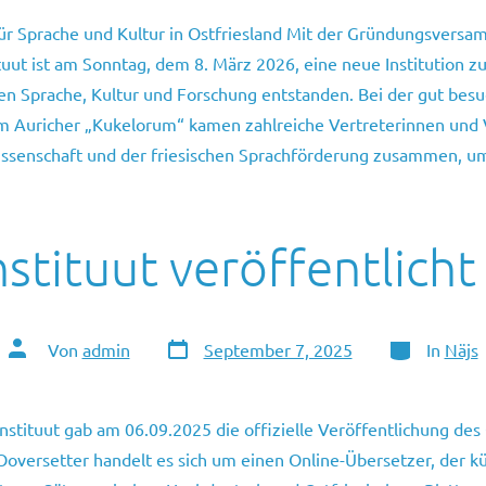
ür Sprache und Kultur in Ostfriesland Mit der Gründungsvers
ituut ist am Sonntag, dem 8. März 2026, eine neue Institution z
hen Sprache, Kultur und Forschung entstanden. Bei der gut bes
 Auricher „Kukelorum“ kamen zahlreiche Vertreterinnen und V
Wissenschaft und der friesischen Sprachförderung zusammen, u
nstituut veröffentlich
Veröffentlichungsdatum
Kategorien
Autor
Von
admin
September 7, 2025
In
Näjs
des
Beitrags
Instituut gab am 06.09.2025 die offizielle Veröffentlichung des
oversetter handelt es sich um einen Online-Übersetzer, der kü