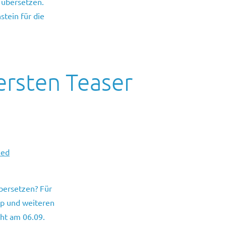
 übersetzen.
stein für die
 ersten Teaser
zed
bersetzen? Für
kup und weiteren
cht am 06.09.