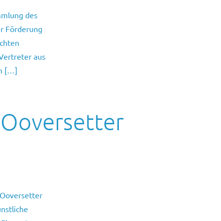
ammlung des
ur Förderung
uchten
ertreter aus
m […]
t Ooversetter
 Ooversetter
nstliche