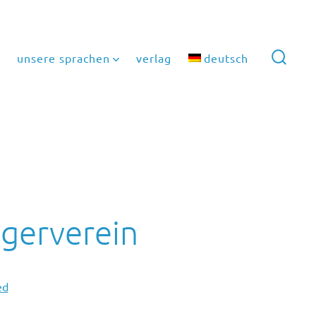
unsere sprachen
verlag
deutsch
suche
ein-/a
ägerverein
ed