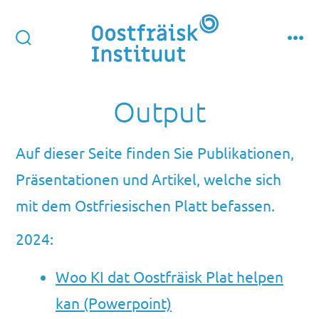
Zum
Inhalt
springen
suche
men
ein-/ausblenden
Output
Auf dieser Seite finden Sie Publikationen,
Präsentationen und Artikel, welche sich
mit dem Ostfriesischen Platt befassen.
2024:
Woo KI dat Oostfräisk Plat helpen
kan (Powerpoint)