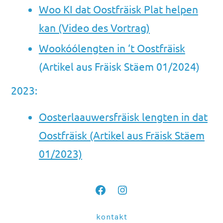
Woo KI dat Oostfräisk Plat helpen
kan (Video des Vortrag)
Wookóólengten in ‘t Oostfräisk
(Artikel aus Fräisk Stäem 01/2024)
2023:
Oosterlaauwersfräisk lengten in dat
Oostfräisk (Artikel aus Fräisk Stäem
01/2023)
Facebook
Instagram
in
in
kontakt