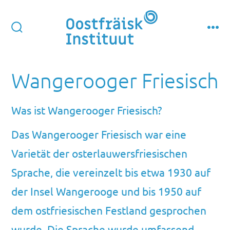
Zum
Inhalt
springen
suche
men
ein-/ausblenden
Wangerooger Friesisch
Was ist Wangerooger Friesisch?
Das Wangerooger Friesisch war eine
Varietät der osterlauwersfriesischen
Sprache, die vereinzelt bis etwa 1930 auf
der Insel Wangerooge und bis 1950 auf
dem ostfriesischen Festland gesprochen
wurde. Die Sprache wurde umfassend