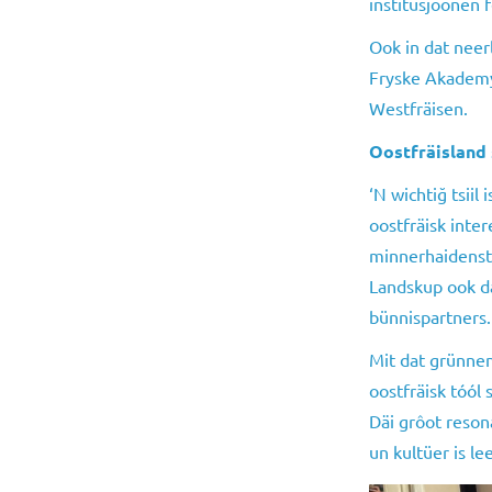
institusjoonen 
Ook in dat neerl
Fryske Akademy 
Westfräisen.
Oostfräisland 
‘N wichtiğ tsiil
oostfräisk inte
minnerhaidenstru
Landskup ook da
bünnispartners.
Mit dat grünnen 
oostfräisk tóól 
Däi grôot reson
un kultüer is l