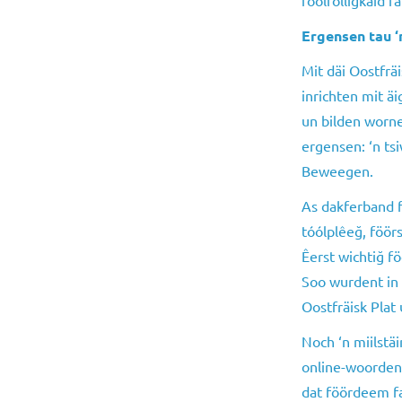
Ergensen tau ‘
Mit däi Oostfrä
inrichten mit ä
un bilden worne
ergensen: ‘n tsi
Beweegen.
As dakferband f
tóólplêeğ, föör
Êerst wichtiğ fö
Soo wurdent in
Oostfräisk Plat 
Noch ‘n miilstäi
online-woordenb
dat föördeem fa