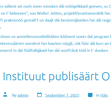
rs willent wii noch meer minsken däi möögelkkaid geeven, us O
n un t’ beleeven”, soo Wolter Jetten, projektferantwoordelk fan ‘
’t praksisnóó gestalt’t un daajt däi besünniğkaiden fan däi regj
.
miinen un anmellensmodóólitäiten köönent oover dat program 
Interessäärten wordent fan haarten nöyğt, sük föör däi kurs an 
ernt in däi föölfolliğkaid fan däi oostfräisk tóól in t’ duuken.
 Instituut publisäärt 
Post
Categories
Post
By
admin
September 7, 2025
In
Näjs
date
author