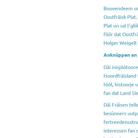
Boovendeem un
Oostfräisk Plat
Plat un sal t’gl
föör dat Oostfrä
Holger Weigelt 
Anknüppen an f
Däi inisjóótoor
Noordfräisland t
tóól, histoorje 
fan dat Land Sl
Däi Fräisen tel
besünners uutpre
fertreedensstru
interessen fan