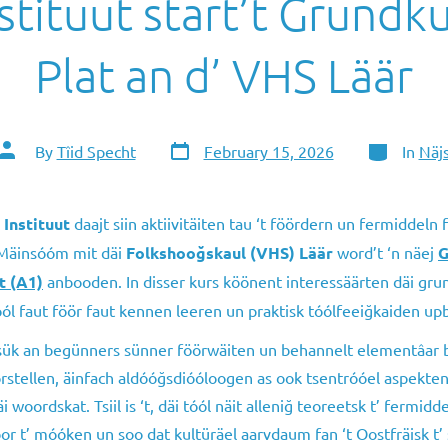
stituut start’t Grundk
Plat an d’ VHS Läär
Post
Categories
Post
By
Tîid Specht
February 15, 2026
In
Näj
date
author
 Instituut
daajt siin aktiivitäiten tau ‘t föördern un fermiddeln f
 Mäinsóóm mit däi
Folkshooğskaul (VHS) Läär
word’t ‘n näej
G
t (A1)
anbooden. In disser kurs köönent interessäärten däi gru
tóól faut föör faut kennen leeren un praktisk tóólfeeiğkaiden u
t sük an begünners sünner föörwäiten un behannelt elementâar 
rstellen, äinfach aldóóğsdióóloogen as ook tsentróóel aspekten
 woordskat. Tsiil is ‘t, däi tóól näit alleniğ teoreetsk t’ fermid
bor t’ móóken un soo dat kultüräel aarvdaum fan ‘t Oostfräisk t’