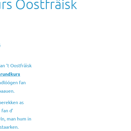
urs Oostfräisk
s
an ‘t Oostfräisk
rundkurs
ndlóógen fan
pbaauen.
berekken as
 fan d’
deln, man hum in
 staarken.