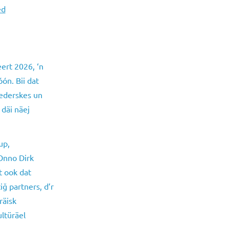
ed
ert 2026, ‘n
óón. Bii dat
ederskes un
 däi näej
up,
Onno Dirk
t ook dat
iğ partners, d’r
räisk
ultüräel