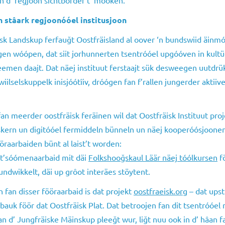
n stâark regjoonóóel institusjoon
isk Landskup ferfauğt Oostfräisland al oover ‘n bundswiid äinmó
igen wóópen, dat siit jorhunnerten tsentróóel upgóóven in kult
emen daajt. Dat näej instituut ferstaajt sük desweegen uutdrü
wiilselskuppelk inisjóótîiv, dróógen fan f’rallen jungerder aktiiv
an meerder oostfräisk feräinen wil dat Oostfräisk Instituut pro
skern un digitóóel fermiddeln bünneln un näej kooperóósjoone
öraarbaiden bünt al laist’t worden:
 t’sóómenaarbaid mit däi
Folkshooğskaul Läär näej tóólkursen
f
undwikkelt, däi up grôot interäes stöytent.
n fan disser fööraarbaid is dat projekt
oostfraeisk.org
– dat upst
auk föör dat Oostfräisk Plat. Dat betroojen fan dit tsentróóel
n d’ Jungfräiske Mäinskup pleeğt wur, liğt nuu ook in d’ hâan fa