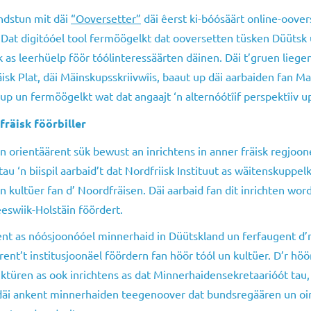
dstun mit däi
“Ooversetter”
däi êerst ki-bóósäärt online-oover
. Dat digitóóel tool fermöögelkt dat ooversetten tüsken Düütsk 
iik as leerhüelp föör tóólinteressäärten däinen. Däi t’gruen liegen
isk Plat, däi Mäinskupsskriivwîis, baaut up däi aarbaiden fan Ma
up un fermöögelkt wat dat angaajt ‘n alternóótîif perspektîiv up
räisk föörbiller
en orientäärent sük bewust an inrichtens in anner fräisk regjoon
au ‘n biispil aarbaid’t dat Nordfriisk Instituut as wäitenskuppe
un kultüer fan d’ Noordfräisen. Däi aarbaid fan dit inrichten word
eeswiik-Holstäin föördert.
lent as nóósjoonóóel minnerhaid in Düütskland un ferfaugent d’r
nt’t institusjoonäel föördern fan höör tóól un kultüer. D’r höör
ktüren as ook inrichtens as dat Minnerhaidensekretaarióót tau, 
 däi ankent minnerhaiden teegenoover dat bundsregäären un o