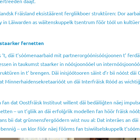
fertreeden daajt.
andsk Fräisland eksistäärent fergliikboer struktüren: Dor aarbaid
in Läiwarden as wäitenskuppelk tsentrum föör tóól un kultüer 
staarker fernetten
 is ‘t, däi t’sóómenaarbaid mit partnerorgóónisóósjoonen t’ ferd
ressen in taukumst staarker in nóósjoonóóel un internóósjoonóó
ktüren in t’ brengen. Däi inisjóótooren säint d’r bii nóóst däi 
t Minnerhaidensekretaarióót un däi Interfräisk Róód as wichti
fan dat Oostfräisk Instituut willent däi bedäiliğten näej impuls
setten – un t’gliik an däi erfolğrîik modellen fan höör fräisk n
ans bii dat grünnensfergóódern wist nuu al: Dat interäes an däi 
eebenniğ – un klor föör näej föörms fan tsiwiilselskuppelk t’sóó