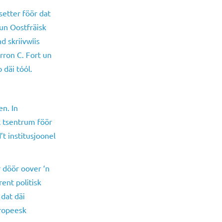
setter föör dat
un Oostfräisk
d skriivwîis
rron C. Fort un
 däi tóól.
en. In
lk tsentrum föör
’t institusjoonel
 döör oover ‘n
ent politisk
dat däi
iropeesk