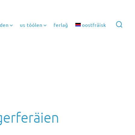
lden
us tóólen
ferlağ
oostfräisk
search
toggle
gerferäien