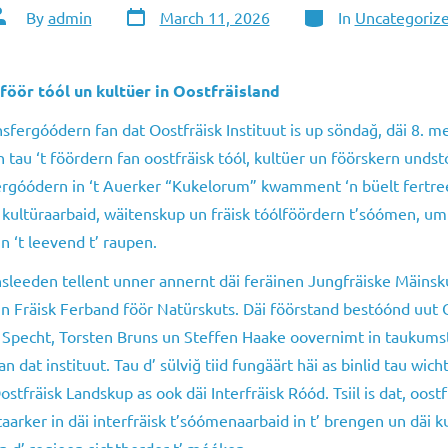
Post
Categories
ost
By
admin
March 11, 2026
In
Uncategoriz
date
uthor
föör tóól un kultüer in Oostfräisland
sfergóódern fan dat Oostfräisk Instituut is up söndağ, däi 8. me
n tau ‘t föördern fan oostfräisk tóól, kultüer un föörskern undst
ergóódern in ‘t Auerker “Kukelorum” kwamment ‘n büelt fertre
 kultüraarbaid, wäitenskup un fräisk tóólföördern t’sóómen, um
in ‘t leevend t’ raupen.
sleeden tellent unner annernt däi feräinen Jungfräiske Mäinsk
n Fräisk Ferband föör Natürskuts. Däi föörstand bestóónd uut 
 Specht, Torsten Bruns un Steffen Haake oovernimt in taukums
n dat instituut. Tau d’ sülviğ tiid fungäärt häi as binlid tau wicht
stfräisk Landskup as ook däi Interfräisk Róód. Tsiil is dat, oostf
aarker in däi interfräisk t’sóómenaarbaid in t’ brengen un däi k
an d’ regjoon sichtborder t’ móóken.