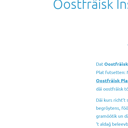
Oostfräisk In
Dat
Oostfräisk
Plat futsetten:
Oostfräisk Pla
däi oostfräisk 
Däi kurs richt’
begröytens, föö
gramóótik un däi
‘t aldağ beleev