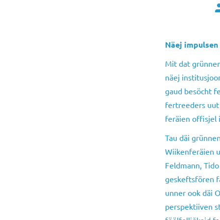
P
a
Näej impulsen 
Mit dat grünnen
näej institusjoo
gaud besöcht f
fertreeders uut
feräien offisjel 
Tau däi grünnen
Wiikenferäien u
Feldmann, Tido
geskeftsfören fa
unner ook däi Oo
perspektiiven st
föölfolliğkaid f