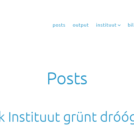
posts
output
instituut
bi
Posts
k Instituut grünt dróó