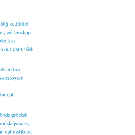
óliğ kultüräel
üer, wäitenskup
kkelk as
en uut dat Fräisk
jekten tau
n anstöyten.
öör dat
ünds grôotst
 nóóslağwaark,
n dat instituut.