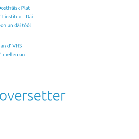
ostfräisk Plat
t instituut. Däi
oon un däi tóól
fan d’ VHS
t’ mellen un
Ooversetter