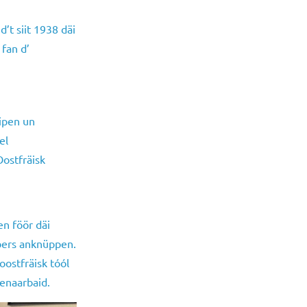
’t siit 1938 däi
fan d’
äipen un
el
Oostfräisk
ğ
en föör däi
óóbers anknüppen.
oostfräisk tóól
menaarbaid.