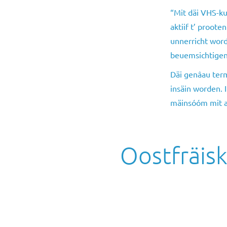
“Mit däi VHS-ku
aktiif t’ proote
unnerricht word
beuemsichtigen
Däi genâau ter
insäin worden. 
mäinsóóm mit ann
Oostfräisk