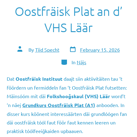
Oostfräisk Plat an d’
VHS Läär
Post
Post
By
Tîid Specht
February 15, 2026
date
author
Categories
In
Näjs
Dat
Oostfräisk Instituut
daajt siin aktiivitäiten tau ‘t
föördern un fermiddeln fan ‘t Oostfräisk Plat futsetten:
Mäinsóóm mit däi
Folkshooğskaul (VHS) Läär
word’t
‘n näej
Grundkurs Oostfräisk Plat (A1)
anbooden. In
disser kurs köönent interessäärten däi grundlóógen fan
däi oostfräisk tóól faut föör faut kennen leeren un
praktisk tóólfeeiğkaiden upbaauen.