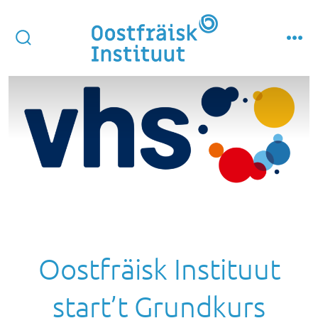
Skip
to
content
search
men
toggle
Oostfräisk Instituut
start’t Grundkurs