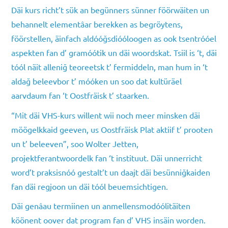
Däi kurs richt’t sük an begünners sünner föörwäiten un
behannelt elementâar berekken as begröytens,
föörstellen, äinfach aldóóğsdióóloogen as ook tsentróóel
aspekten fan d’ gramóótik un däi woordskat. Tsiil is ‘t, däi
tóól näit alleniğ teoreetsk t’ fermiddeln, man hum in ‘t
aldağ beleevbor t’ móóken un soo dat kultüräel
aarvdaum fan ‘t Oostfräisk t’ staarken.
“Mit däi VHS-kurs willent wii noch meer minsken däi
möögelkkaid geeven, us Oostfräisk Plat aktiif t’ prooten
un t’ beleeven”, soo Wolter Jetten,
projektferantwoordelk fan ‘t instituut. Däi unnerricht
word’t praksisnóó gestalt’t un daajt däi besünniğkaiden
fan däi regjoon un däi tóól beuemsichtigen.
Däi genâau termiinen un anmellensmodóólitäiten
köönent oover dat program fan d’ VHS insäin worden.